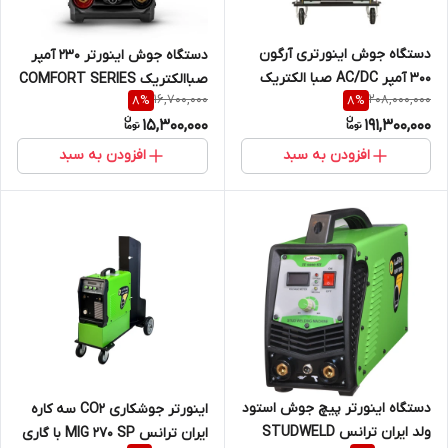
دستگاه جوش اینورتری آرگون
دستگاه جوش اینورتر 230 آمپر
300 آمپر AC/DC صبا الکتریک
صباالکتریک COMFORT SERIES
16,700,000
208,000,000
8
%
8
%
آب خنک TIG 315 P AC DC WC
R 231
15,300,000
191,300,000
افزودن به سبد
افزودن به سبد
دستگاه اینورتر پیچ جوش استود
اینورتر جوشکاری CO2 سه کاره
ولد ایران ترانس STUDWELD
ایران ترانس MIG 270 SP با گاری