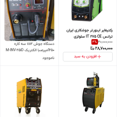
رکتیفایر اینورتر جوشکاری ایران
ترانس IT 275 CE سلولزی
30,000,000
4
%
دستگاه جوش co2 سه کاره
28,700,000
250آمپرصبا الکتریک M-INV-251D
بدون کریر
افزودن به سبد
ناموجود