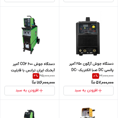
دستگاه جوش آرگون 250 آمپر
دستگاه جوش CO2 600 آمپر
پالسی DC صبا الکتریک DC-
آبخنک ایران ترانس با قابلیت
195,000,000
62,000,000
4
%
8
%
COLD-TIG-250-PULSED
گوجینگ MIG 630 IT
186,000,000
57,000,000
WATERCOOL
افزودن به سبد
افزودن به سبد