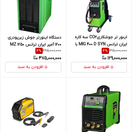
اینور تر جوشکاریCO2 سه کاره
دستگاه اینورتر جوش زیرپودری
ایران ترانس MIG 400 D SYN با
1200 آمپر ایران ترانس MZ 1250
495,000,000
135,000,000
4
%
4
%
قابلیت آرگون و الکترود
475,000,000
129,000,000
افزودن به سبد
افزودن به سبد