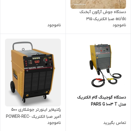
دستگاه جوش آرگون آبخنک
ac/dc صبا الکتریک 315
ناموجود
ناموجود
دستگاه گوجینگ گام الکتریک
مدل PARS G 1003 T
رکتیفایر اینورتر جوشکاری 500
آمپر صبا الکتریک POWER-REC-
تماس بگیرید
ناموجود
SERIES5.0AG/CELL