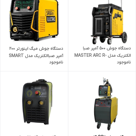
دستگاه جوش 500 آمپر صبا
دستگاه جوش میگ اینورتر 200
الکتریک مدل MASTER ARC R-
آمپر صباالکتریک مدل SMART
ناموجود
ناموجود
510 ANALOG (جدید)
MIG 200 S