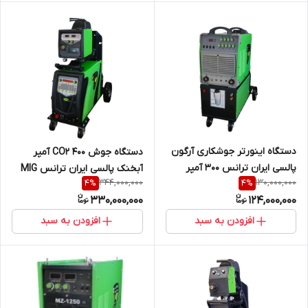
دستگاه اینورتر جوشکاری آرگون
دستگاه جوش CO2 400 آمپر
پالسی ایران ترانس 300 آمپر
آبخنک پالسی ایران ترانس MIG
344,000,000
130,000,000
4
%
4
%
آبخنک TIG 300 P DC WATER
401 DPI WATERCOOL
330,000,000
124,000,000
COOL
افزودن به سبد
افزودن به سبد