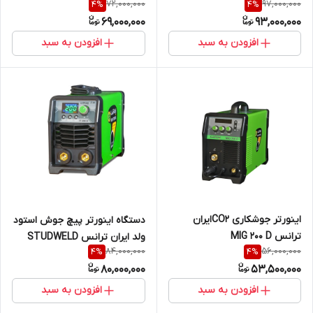
72,000,000
97,000,000
4
%
4
%
(M3-M10) IT 3000
با قابلیت آرگون و الکترود
69,000,000
93,000,000
افزودن به سبد
افزودن به سبد
اینورتر جوشکاری CO2ایران
دستگاه اینورتر پیچ جوش استود
ترانس MIG 200 D
ولد ایران ترانس STUDWELD
84,000,000
56,000,000
4
%
4
%
(M3-M8) IT 2500
80,000,000
53,500,000
افزودن به سبد
افزودن به سبد