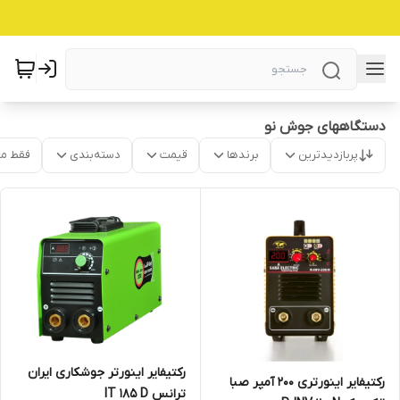
دستگاههای جوش نو
پربازدیدترین
برندها
قیمت
دسته‌بندی
فقط م
رکتیفایر اینورتر جوشکاری ایران
رکتیفایر اینورتری 200 آمپر صبا
ترانس IT 185 D