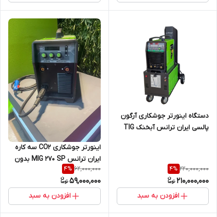
دستگاه اینورتر جوشکاری آرگون
پالسی ایران ترانس آبخنک TIG
315 P AC/DC DIGITAL WATER
اینورتر جوشکاری CO2 سه کاره
COOL
ایران ترانس MIG 270 SP بدون
62,000,000
220,000,000
4
%
4
%
گاری
59,000,000
210,000,000
افزودن به سبد
افزودن به سبد