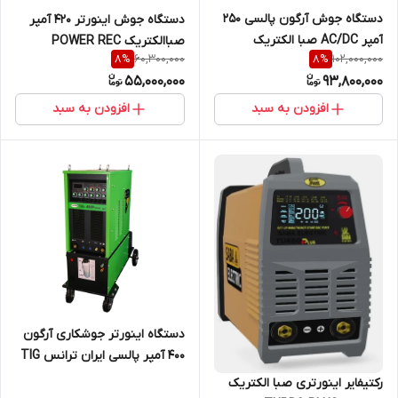
دستگاه جوش آرگون پالسی 250
دستگاه جوش اینورتر 420 آمپر
آمپر AC/DC صبا الکتریک
صباالکتریک POWER REC
60,300,000
102,000,000
8
%
8
%
PULSED TIG 250 D-AC/DC
Series 420
55,000,000
93,800,000
افزودن به سبد
افزودن به سبد
دستگاه اینورتر جوشکاری آرگون
400 آمپر پالسی ایران ترانس TIG
400 P AC/DC DIGITAL WATER
رکتیفایر اینورتری صبا الکتریک