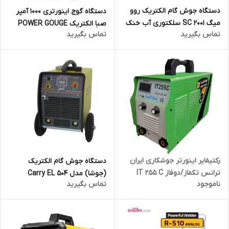
دستگاه جوش گام الکتریک روو
دستگاه گوج اینورتری 1000 آمپر
میگ SC 2001 سلکتوری آب خنک
صبا الکتریک POWER GOUGE
تماس بگیرید
تماس بگیرید
مدل REVO MIG SC 2001
INV 10.00
WATER COOL
رکتیفایر اینورتر جوشکاری ایران
دستگاه جوش گام الکتریک
ترانس تکفاز/دوفاز IT 255 C
(جوشا) مدل Carry EL 504
ناموجود
تماس بگیرید
Professional