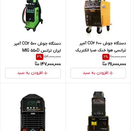
دستگاه جوش CO2 600 آمپر
دستگاه جوش CO2 500 آمپر
ترانسی هوا خنک صبا الکتریک
ایران ترانس MIG 550D
154,000,000
210,000,000
4
%
9
%
POWER-MIG-SERIES 6.5AC
147,000,000
191,000,000
افزودن به سبد
افزودن به سبد