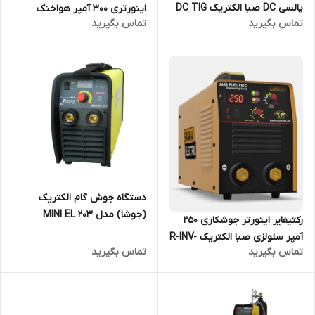
پالسی DC صبا الکتریک DC TIG
اینورتری 300 آمپر هواخنک
تماس بگیرید
تماس بگیرید
201 PULSE
TIG315 P AC DC
دستگاه جوش گام الکتریک
(جوشا) مدل MINI EL 203
رکتیفایر اینورتر جوشکاری 250
آمپر سلولزی صبا الکتریک R-INV-
تماس بگیرید
تماس بگیرید
250 CELL/AR