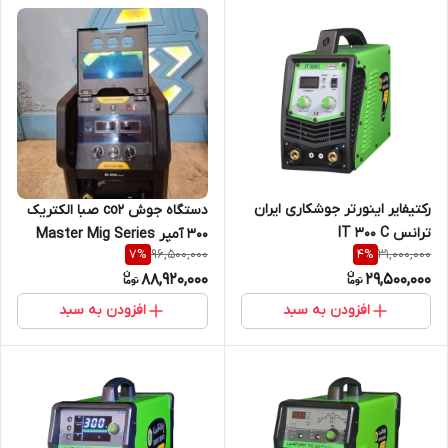
رکتیفایر اینورتر جوشکاری ایران
دستگاه جوش co2 صبا الکتریک
ترانس IT 300 C
300 آمپر Master Mig Series
96,500,000
31,000,000
7
%
4
%
M-306
88,920,000
29,500,000
افزودن به سبد
افزودن به سبد