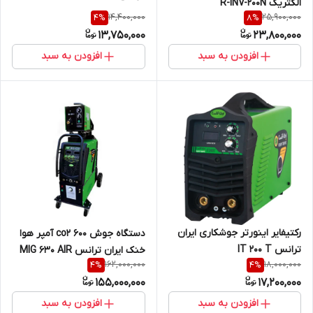
الکتریک R-INV-200N
14,400,000
25,900,000
4
%
8
%
13,750,000
23,800,000
افزودن به سبد
افزودن به سبد
رکتیفایر اینورتر جوشکاری ایران
دستگاه جوش co2 600 آمپر هوا
ترانس IT 200 T
خنک ایران ترانس MIG 630 AIR
162,000,000
18,000,000
4
%
4
%
COOL
155,000,000
17,200,000
افزودن به سبد
افزودن به سبد