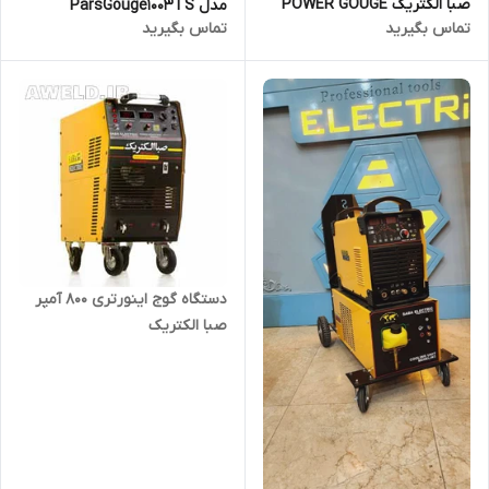
صبا الکتریک POWER GOUGE
مدل ParsGouge1003TS
تماس بگیرید
تماس بگیرید
INV 12.50
دستگاه گوج اینورتری 800 آمپر
صبا الکتریک
POWER_GOUGE_INV_8.00