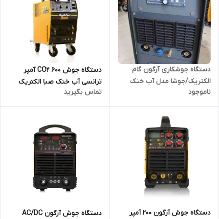
دستگاه جوشکاری آرگون گام
دستگاه جوش CO2 600 آمپر
الکتریک/جوشا مدل آب خنک
ترانسی آب خنک صبا الکتریک
ناموجود
تماس بگیرید
DIGI TIG 271 AC/DC
POWER-MIG-SERIES 6.5WC
PULSE+Power Cool 301h-230
(تک فاز-اینورتری)
دستگاه جوش آرگون 200 آمپر
دستگاه جوش آرگون AC/DC