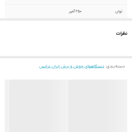
توان
250 آمپر
درجه بندی
صنعتی نیمه سنگین و سنگین
نظرات
سایر مشخصات
قابلیت استفاده تکفاز و دو فاز
ولتاژ ورودی
220 ولت تکفاز و 400 ولت دوفاز
دسته‌بندی
:
دستگاههای جوش و برش ایران ترانس
گارانتی
12 ماه
نوع جوش
الکترود و آرگون خراشی