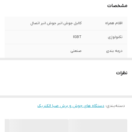
مشخصات
اقلام همراه
کالبل جوش.انبر جوش.انبر اتصال
تکنولوژی
IGBT
درجه بندی
صنعتی
توان
200آمپر
نظرات
سیستم خنک کنندگی
هوا خنک
گارانتی
12 ماه
دسته‌بندی
:
دستگاه های جوش و برش صبا الکتریک
ولتاژ ورودی
220 ولت تکفاز
نوع جوش
الکترود