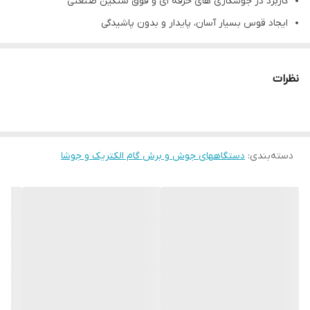
کاربرد در جوشکاری های حرفه ای و فوق سنگین صنعتی
ایجاد قوس بسیار آسان، پایدار و بدون پاشیدگی
قابلیت جوشکاری با انواع الکترودهای پوششدار، جوشکاری تیگ و
انجام گوجینگ
نظرات
دارای Preset اتومات (تنظیم و نمایش مقدار جریان بصورت دیجیتال
قبل از شروع جوشکاری)
دارای ولوم تنظیم کیفیت جوشکاری به ازای تغییر نوع الکترود
دسته‌بندی
:
(قلیایی، سلولزی، روتیلی و…)
دستگاههای جوش و برش گام الکتریک و جوشا
سیستم جلوگیری از چسبیدن الکترود
دوره ضمانت با پشتیبانی و خدمات
ویژگی های برجسته دستگاه ها
تنظیم جریان جوشکاری پیوسته با دامنه زیاد و امکان تنظیم حین
جوشکاری
کنترل بهینه حوضچه مذاب و قوس پایدار و بدون پاشیدگی