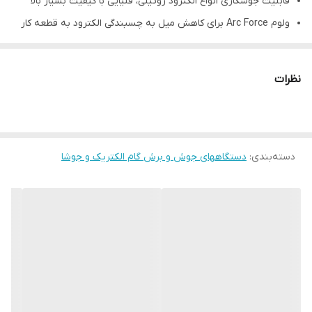
قابلیت جوشکاری انواع الکترود روتیلی، قلیایی با کیفیت بسیار بالا
ولوم Arc Force برای کاهش میل به چسبندگی الکترود به قطعه کار
هنگام جوشکاری بخصوص با الکترودهای قلیایی، روتیلی
ظرفیت حرارتی بالا برای کارکرد سنگین دستگاه در مناطق گرمسیر و با
نظرات
رطوبت بالا
دارای تأییدیه از سازمان های معتبر کشور از جمله سازمان فنی و
حرفه ای و شرکت ملی گاز
دسته‌بندی
:
دستگاههای جوش و برش گام الکتریک و جوشا
دارای کد ردیابی نشان استاندارد و تایید اصالت استاندارد بودن
محصول با استعلام پیامکی از شماره71510001 مربوط به سازمان ملی
استاندارد
استفاده از کلید گردان بجای کلید فشاری در نتیجه طول عمر بسیار
بسیار بیشتر جهت قطع و وصل برق دستگاه
ویژگی های برجسته دستگاه ها
تنظیم جریان جوشکاری بصورت دیجیتال