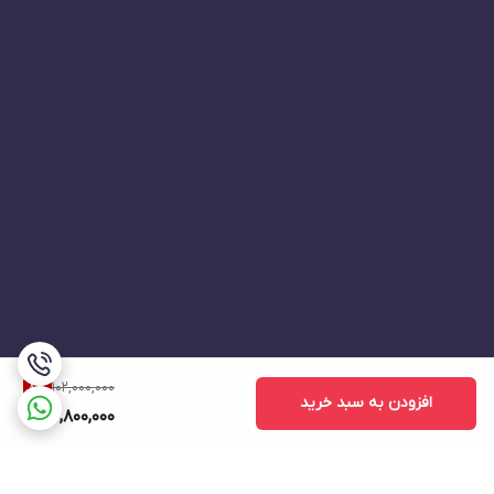
OVERALL EFFICIENCY
70
INSULATION GRADE
F
WEIGHT (Kg)
19
OVERALL SIZE (L*W*H) (mm)
475*235*410
102,000,000
8
%
افزودن به سبد خرید
93,800,000