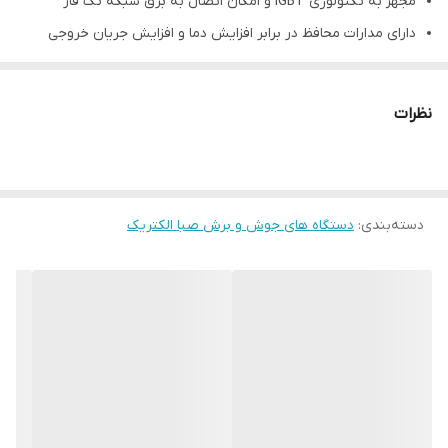
مجهز به تکنولوژی IGBT و امکان اتصال به برق شبکه تک فاز
دارای مدارات محافظ در برابر افزایش دما و افزایش جریان خروجی
وزن سبک (19Kg) و ابعاد کوچک (470*240*400) برای سهولت در حمل
به صورت انفرادی
نظرات
امکان جوشکاری در حالت الکترودی در بازه تنظیمی جریان 40A~250A ،
جوش TIG AC در بازه تنظیمی جریانی 10A~250A و جوش TIG DC در
بازه تنظیمی جریان 5A~250A
دسته‌بندی
:
دستگاه های جوش و برش صبا الکتریک
دارای حالت‌های جوشکاری با شکل موج‌های سینوسی/ مربعی و مثلثی
با امکان اضافه شدن و مدوله شدن حالت پالس و پالس ترکیبی با
جریان DC به هر یک از شکل موج‌ها
دارای 10 حالت حافظه
امکان تنظیم کامل شکل موج و فرآیند جوشکاری از جمله: پیش گاز/
جریان پایه Hot/(Istart) برای برقراری قوس اولیه راحتتر بدون
وابستگی به جریان اولیه/ امکان تنظیم مدت زمان شیب بالارونده