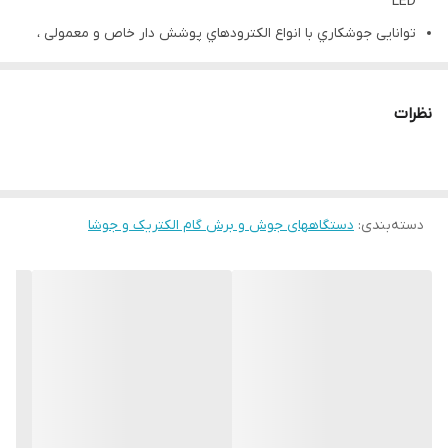
LED
توانایی جوشكاري با انواع الكترودهاي پوشش دار خاص و معمولی ،
جوشكاري با گاز آرگون (تيگ)، هركدام باكيفيت مطلوب (با انتخاب
فانکشن جوشکاری بوسيله يك
نظرات
كليد دو حالته )
لحاظ کردن ویژگی Arc Force برای الکترودهای خاص سلولزي ، قليايي ،
روتيلي که میل به چسبیدن آنها به قطعه کار بسیار بالاست.
دسته‌بندی
:
(درصورت سفارش مشتری)
دستگاههای جوش و برش گام الکتریک و جوشا
كنترل آسان حوضچه مذاب توسط کاربر با ایجاد قوسی پايدار و بدون
پاشيدگي به سبب سامانه الکترونیک طراحی شده برای این ویژگیها
ویژگی های برجسته دستگاه ها
امکان پیش تنظیم جریان جوشکاری (Preset) با دقت بالا و بصورت
نمایش دیجیتال جریان جوشکاری (درصورت سفارش مشتری)
شناسایی هوشمند سامانه کنترل جریان جوشکاری بصورت ریموت