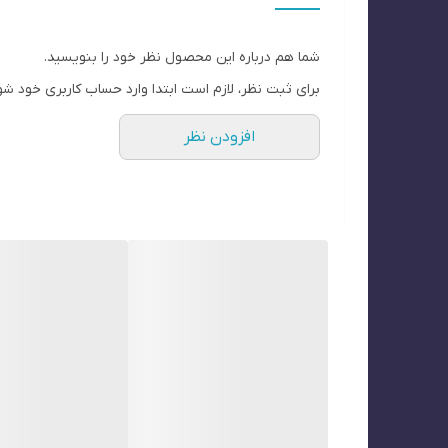
کاربرد :
مناسب برای فولاد کم کربن معمولی، ضد زنگ فولاد (ضخامت ≥ 1 میلی متر)، آلومینیوم و آلیاژ آن (ضخامت≥). 
شما هم درباره این محصول نظر خود را بنویسید.
کاربرد گسترده در کشتی سازی، فولادها ساختار، صنایع شی
برای ثبت نظر، لازم است ابتدا وارد حساب کاربری خود شو
جنس و مواد قابل اجرا :
افزودن نظر
فولاد کربن پایین ، فولاد با کشش بالا و فولاد معمولی.
توضیحات مختصر از دستگاه :
این دستگاه از تکنولوژی پیشرفته اینورتر استفاده شده است که بازدهی ر
مصرف در حالت بی باری در این دستگاه بسیار پایین می 
کمتر و نمای جوشکاری زیباتر خواهد شد .
مجهز به سیستم های حفاظتی اضافه ولتاژ ، اضافه جریان 
قابلیت حمل با گاری و جا به جایی آسان در فضای کارگاهی
دارای وایر فیدر مجزا 4 متری جهت افزایش متراژ مانور تورچ.(قابل افزایش تا 10 متر)
دارای پنل دیجیتال و سهولت در تنظیمات دقیق جوش.
دارای فن هوشمند(
SMART FAN
)