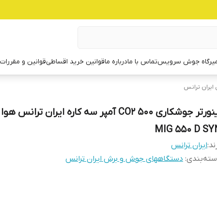
یرگاه جوش سرویس
تماس با ما
درباره ما
قوانین خرید اقساطی
قوانین و مقررات
یران ترانس
اینورتر جوشکاری CO2 500 آمپر سه کاره ایران ترانس
MIG 550 D SY
ند:
ایران ترانس
ته‌بندی
:
دستگاههای جوش و برش ایران ترانس