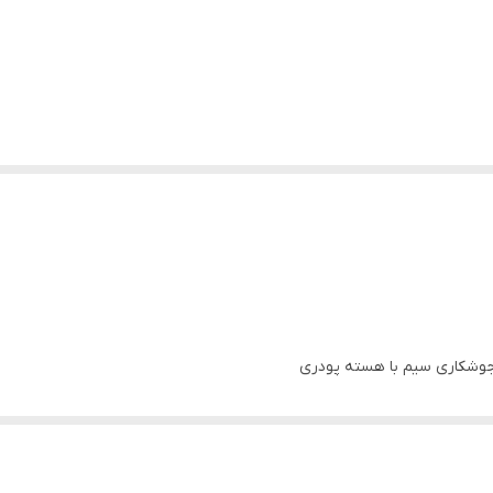
جوشکاری سیم با هسته پودری
ایش کیفیت جوش و اطمینان از قوس پایدار