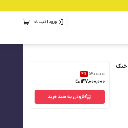
ورود | ثبت‌نام
 هوا خنک
4
%
154,000,000
147,000,000
افزودن به سبد خرید