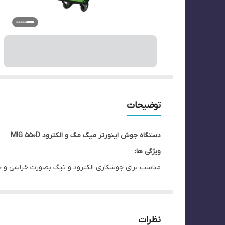
توضیحات
دستگاه جوش اینورتر میگ مگ و الکترود MIG 550D
ویژگی ها:
مناسب برای جوشکاری الکترود و تیگ بصورت خراشی و 
دارای وایرفیدر مجزا با ظرفیت 15 کیلوگرم و جعبه محافظ سیم
دارای فن هوشمند دارای تنظیمات اتوماتیک (Synergic) جهت سهولت استفاده کاربر
دارای تکنولوژی منحصر به فرد جهت کاهش پاشش و افز
نظرات