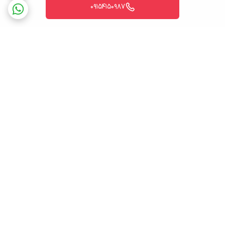
09154150987
برگشت به بالا
درگاه پرداخت اینترنتی
ارسال ویژه