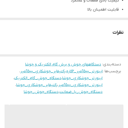
کیفیت بالای قطعات و عملکرد
قابلیت اطمینان بالا
چرخه کاری بالا
بازدهی بالا در مصرف انرژی
نظرات
کاربری و سرویس آسان
ویژگی های برجسته دستگاه ها
قابلیت جوشکاری در سه مدل مختلف با انواع الکترودهای پوشش
دسته‌بندی
:
دستگاههای جوش و برش گام الکتریک و جوشا
دار،خال جوش، جوشکاری تیگ با کیفیت ایده آل و انتخاب بوسیله یک
برچسب‌ها :
اینورتر_500آمپر_2کاره
،
رکتیفایر_جوشکاری_500آمپر
،
کلید سه حالته
اینورتر_جوشکاری_جوشا
،
دستگاه_جوش_گام_الکتریک
،
حفاظت شده و سازگار با ژنراتورهای قدرت
اینورتر_جوشکاری_500آمپر
،
رکتیفایر_جوشکاری_جوشا
،
دستگاه_جوش_با_ضمانت
،
دستگاه_جوش_جوشا
قابلیت جوشکاری در مد تیگ در کمینه مقدار جریان خروجی (A10)
قابلیت استفاده از دستگاه در شرایط سخت آب و هوایی
تنظیم جریان جوشکاری پیوسته با دامنه زیاد و امکان تنظیم حین
جوشکاری