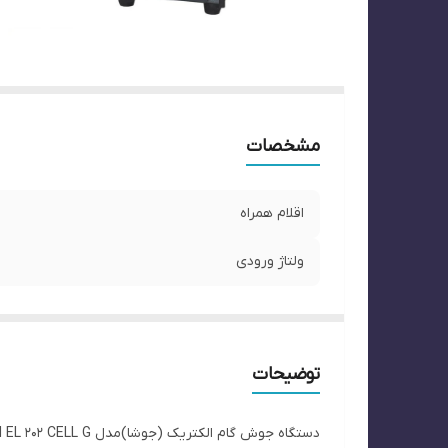
مشخصات
اقلام همراه
ولتاژ ورودی
توضیحات
دستگاه جوش گام الکتریک (جوشا)مدل MINI EL 202 CELL G