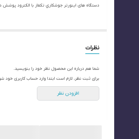
دستگاه های اینورتر جوشكاري تکفاز با الکترود پوشش دا
مصرف انرژی پایین
وزن و ابعاد کاهش یافته، حمل آسان
قابلیت جوشکاری انواع الکترود
نظرات
قوس بسیار عالی و پایدار
طراحی شده مطابق با استانداردهای بین المللی
شما هم درباره این محصول نظر خود را بنویسید.
دوره ضمانت با پشتیبانی و خدمات
برای ثبت نظر، لازم است ابتدا وارد حساب کاربری خود شو
ویژگی های برجسته دستگاه ها
افزودن نظر
تنظیم جریان جوشكاري پيوسته با دامنه زياد و ام
کنترل بهینه حوضچه مذاب و قوس پایدار و بدون پ
مجهزبه سیستم آنتی استيك و همچنین سیستم شن
حفاظت دستگاه در حالت اتصال کوتاه و همچنین جر
ولوم Multi turn (چند دور) برای بالا بردن دقت تنظیم جریان