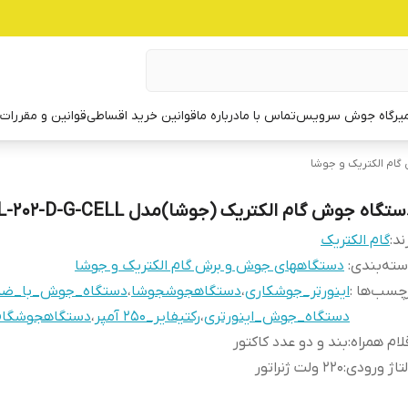
یرگاه جوش سرویس
تماس با ما
درباره ما
قوانین خرید اقساطی
قوانین و مقررات
ام الکتریک و جوشا
تگاه جوش گام الکتریک (جوشا)مدل Mini-EL-202-D-G-CELL
ند:
گام الکتریک
ته‌بندی
:
دستگاههای جوش و برش گام الکتریک و جوشا
چسب‌ها :
اینورتر_جوشکاری
،
دستگاهجوشجوشا
،
دستگاه_جوش_با_ضم
دستگاه_جوش_اینورتری
،
رکتیفایر_250 آمپر
،
دستگاهجوشگام 
لام همراه
:
بند و دو عدد کاکتور
تاژ ورودی
:
220 ولت ژنراتور