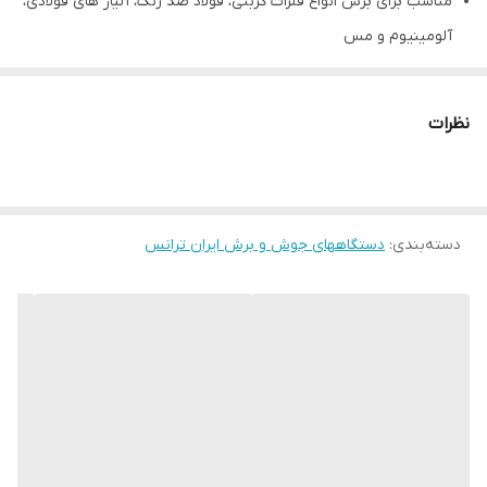
مناسب برای برش انواع فلزات کربنی، فولاد ضد زنگ، آلیاژ های فولادی،
آلومینیوم و مس
قابلیت نصب یونیت آبخنک بصورت سفارشی
قابلیت نصب بر روی میز CNC
نظرات
دارای سیستم pilot جهت سهولت شروع قوس
طریقه برشکاری
:
مناسب برای برشکاری ورق های تا 60 میلیمتر می باشد.
کاربرد
:
دسته‌بندی
:
دستگاههای جوش و برش ایران ترانس
برای رشته های مختلف اعم از صنایع پتروشیمی ، صنایع شیمیایی ،
خطوط لوله ، صنایع تغذیه ، دیگ بخار ، اتومبیل سازی ، صنایع فضایی و
غیره مناسب می باشد .
جنس و مواد قابل اجرا
:
برای برشکاری انواع فولاد ، فولاد ضد زنگ ، آلومینیوم ، مس و دیگر
صفحات فلزی