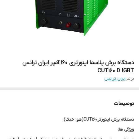
دستگاه برش پلاسما اینورتری 160 آمپر ایران ترانس
CUT160 D IGBT
برند:
ایران ترانس
توضیحات
دستگاه برش اینورتر
CUT160
(هوا خنک)
ویژگی ها: