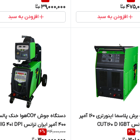
39,000,000
475,0
افزودن به سبد
افزودن به سبد
دستگاه برش پلاسما اینورتری 160 آمپر
دستگاه جوش CO2هوا خنک پ
CUT160 D I
400 آمپر ایران ترانس 401 DPI
4
%
314,000,000
4
%
31
AIRCOOL