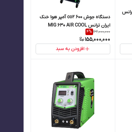
رانس
دستگاه جوش co2 600 آمپر هوا خنک
ایران ترانس MIG 630 AIR COOL
4
%
162,000,000
155,000,000
افزودن به سبد