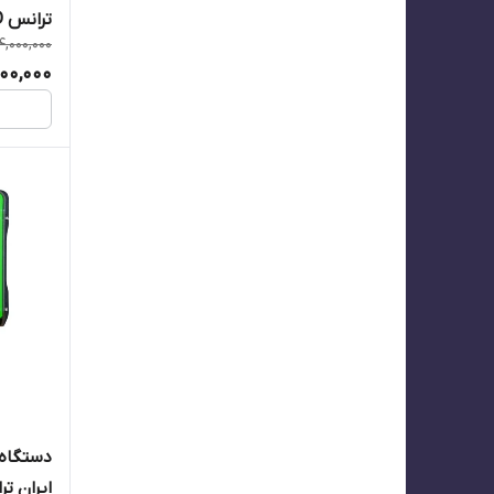
ترانس MIG 550D
4,000,000
000,000
دستگاه 