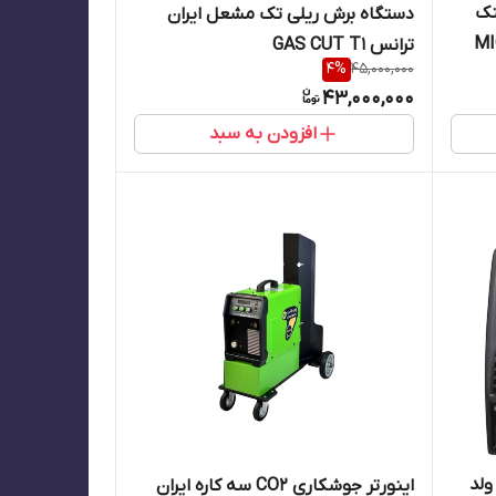
 آبخنک
دستگاه برش ریلی تک مشعل ایران
 با قابلیت گوجینگ MIG
ترانس GAS CUT T1
4
%
45,000,000
43,000,000
افزودن به سبد
ولد
اینورتر جوشکاری CO2 سه کاره ایران