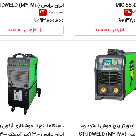
ایران ترانس DWELD (M3-M10
4
%
97,000,000
4
%
15
IT 3000
93,000,000
147,
افزودن به سبد
افزودن به سبد
اینورتر پیچ جوش استود ولد
دستگاه اینورتر جوشکاری آرگون 
ایران ترانس STUDWELD (M3-M8)
ایران ترانس 300