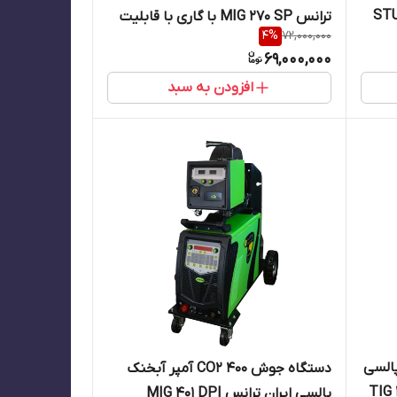
STU)
ترانس MIG 270 SP با گاری با قابلیت
4
%
72,000,000
آرگون و الکترود
69,000,000
افزودن به سبد
پالسی
دستگاه جوش CO2 400 آمپر آبخنک
 آمپر آبخنک TIG 300
پالسی ایران ترانس MIG 401 DPI