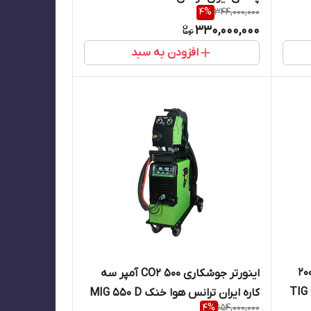
4
%
344,000,000
WATERCOOL
330,000,000
افزودن به سبد
ه اینورتر جوشگاری آرگون 200
اینورتر جوشکاری CO2 500 آمپر سه
کاره ایران ترانس هوا خنک MIG 550 D
4
%
154,000,000