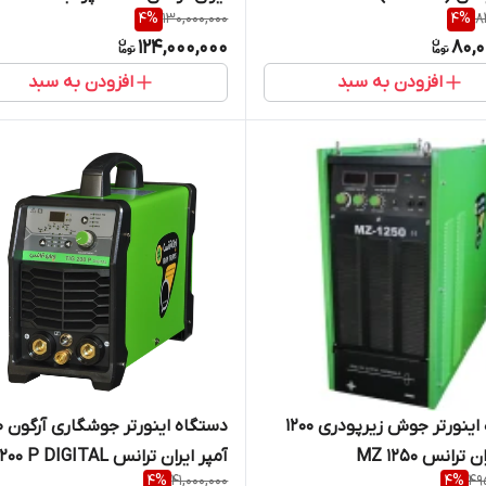
4
%
130,000,000
4
%
8
P DC WATER COOL
124,000,000
80,0
افزودن به سبد
افزودن به سبد
دستگاه اینورتر جوش زیرپودری 1200
دستگا
ترانس MZ 1250
آمپر ایران ترانس TIG 200 P DIGITAL
4
%
41,000,000
4
%
49