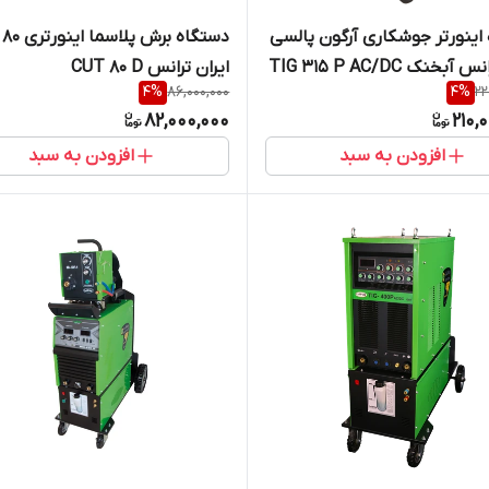
اینورتر جوشکاری آرگون پالسی
دست
ایران ترانس آبخنک TIG 315 P AC/DC
ایران ترانس CUT 80 D
4
%
86,000,000
4
%
22
DIGITAL WATE
82,000,000
210,
افزودن به سبد
افزودن به سبد