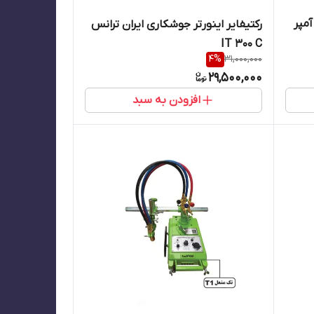
گاه برش پلاسما اینورتری 80 آمپر
رکتیفایر اینورتر جوشکاری ایران ترانس
IT 300 C
4
%
31,000,000
29,500,000
افزودن به سبد