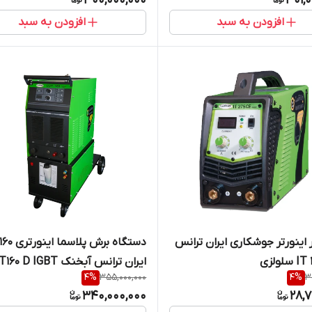
300,000,000
301,
افزودن به سبد
افزودن به سبد
ر اینورتر جوشکاری ایران ترانس
لولزی
ایران ترانس آبخنک CUT160 D IGBT
4
%
355,000,000
4
%
3
340,000,000
28,7