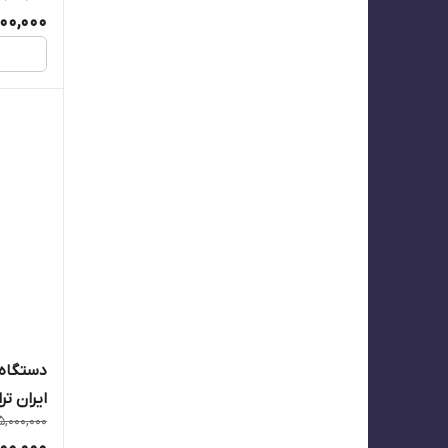
00,000
ایران ترانس GBT
5,000,000