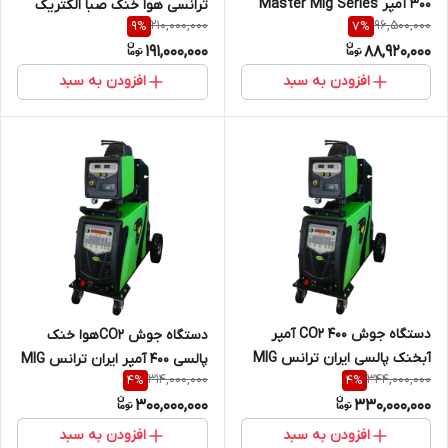
300 آمپر Master Mig Series
ترانسی هوا خنک صبا الکتریک
210,000,000
96,500,000
9
%
7
%
M-306
POWER-MIG-SERIES 6.5AC
191,000,000
88,920,000
افزودن به سبد
افزودن به سبد
دستگاه جوش CO2 400 آمپر
دستگاه جوش CO2هوا خنک
آبخنک پالسی ایران ترانس MIG
پالسی 400 آمپر ایران ترانس MIG
314,000,000
344,000,000
4
%
4
%
401 DPI WATERCOOL
401 DPI AIRCOOL
300,000,000
330,000,000
افزودن به سبد
افزودن به سبد