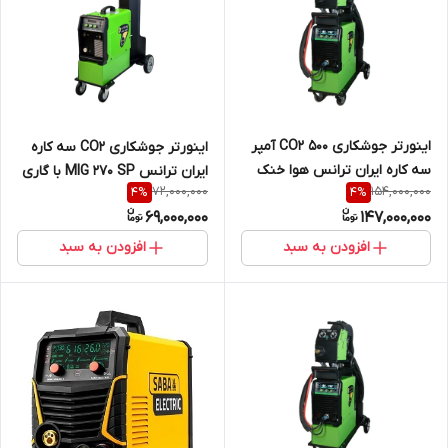
اینورتر جوشکاری CO2 500 آمپر
اینورتر جوشکاری CO2 سه کاره
سه کاره ایران ترانس هوا خنک
ایران ترانس MIG 270 SP با گاری
72,000,000
154,000,000
4
%
4
%
MIG 550 D SYN
با قابلیت آرگون و الکترود
69,000,000
147,000,000
افزودن به سبد
افزودن به سبد