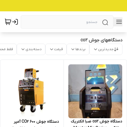
دستگاههای جوش co2
جدیدترین
برندها
قیمت
دسته‌بندی
فقط محص
دستگاه جوش co2 صبا الکتریک
دستگاه جوش CO2 600 آمپر