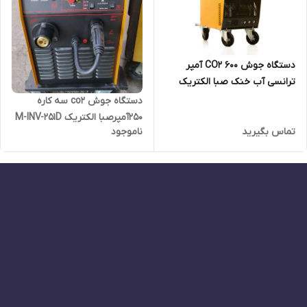
دستگاه جوش CO2 600 آمپر
ترانسی آب خنک صبا الکتریک
POWER-MIG-SERIES 6.5WC
دستگاه جوش co2 سه کاره
250آمپرصبا الکتریک M-INV-251D
تماس بگیرید
ناموجود
بدون کریر