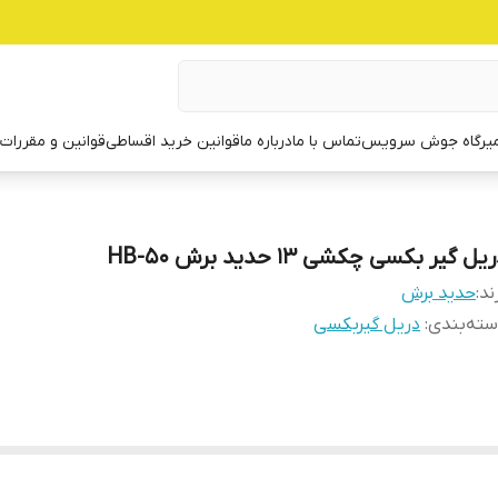
یرگاه جوش سرویس
تماس با ما
درباره ما
قوانین خرید اقساطی
قوانین و مقررات
یل گیر بکسی چکشی 13 حدید برش HB-50
ند:
حدید برش
ته‌بندی
:
دریل گیربکسی