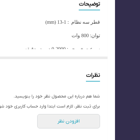
توضیحات
قطر سه نظام : 1-13
(mm)
توان: 800 وات
سرعت خروجی: 2900-0 دور در دقیقه
وزن : 2.7 کیلو گرم
نظرات
ولتاژ :110-220
ولت تکفاز
سرعت آرمیچر : 24000 دور در دقیقه
شما هم درباره این محصول نظر خود را بنویسید.
سیسنم گردش: کلیدی انتخابی چپگرد راستگرد
برای ثبت نظر، لازم است ابتدا وارد حساب کاربری خود شو
سیستم تنظیم سرعت : مجهز به دیمر
افزودن نظر