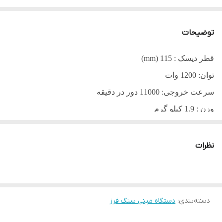
توضیحات
قطر دیسک : 115
(mm)
توان: 1200 وات
سرعت خروجی: 11000 دور در دقیقه
وزن : 1.9 کیلو گرم
ولتاژ :110-220
ولت تکفاز
سرعت آرمیچر : 27000 دور در دقیقه
نظرات
دسته‌بندی
:
دستگاه مینی سنگ فرز