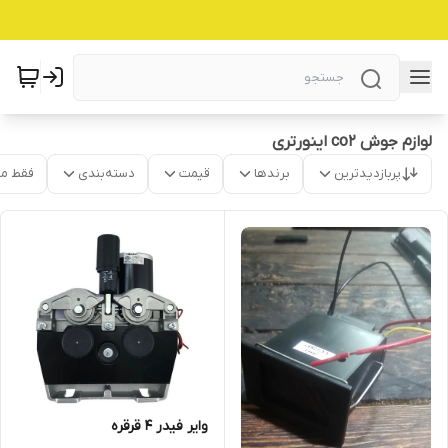
لوازم جوش co2 اینورتری
پربازدیدترین
برندها
قیمت
دسته‌بندی
فقط م
وایر فیدر 4 قرقره