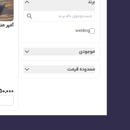
برند
آمپر متر ۲۲۰ ولت قاب 
welding
موجودی
محدوده قیمت
650,000